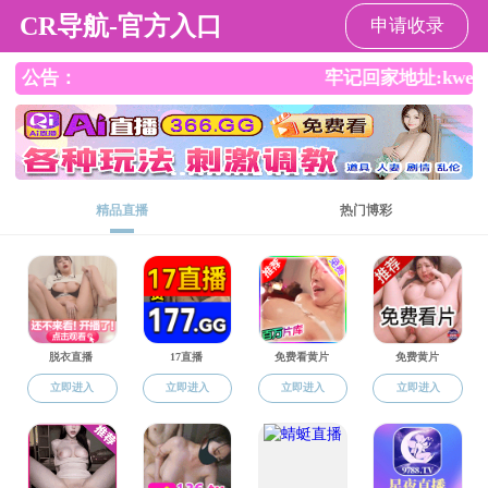
污污漫画
污污
污污
人才
师资
学科
科学
党建
学生
校友
漫画
漫画
培养
队伍
建设
研究
园地
工作
之家
概况