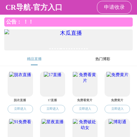
污污漫画
污污
污污
人才
师资
学科
科学
党建
学生
校友
漫画
漫画
培养
队伍
建设
研究
园地
工作
之家
概况